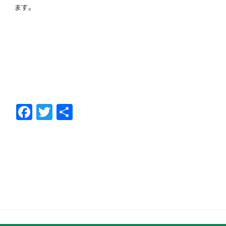
ます。
F
T
共
ac
w
有
e
itt
b
er
o
o
k